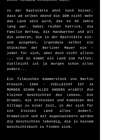
ihnen niemand entziehen kann.
In der Raststätte ahnt noch keiner,
dass am selben Abend die DDR nicht mehr
das Land sein wird, das es 40 Jahre
lang war. Dabei reißen Patrick, die
Familie Berkow, die Handwerker und all
die anderen, die in der Raststätte ein-
und ausgehen, irgendwie selbst ein
Stückchen der Berliner Mauer ein –
jeder für sich, aber doch nicht allein
... Und so kommt ein Land zum Fallen.
Vielleicht ist ja morgen schon alles
anders...
Ein filmisches Kammerstück von Martin
Kreusch. 1989 – VIELLEICHT IST JA
MORGEN SCHON ALLES ANDERS erzählt die
kleinen Geschichten des Lebens. Die
Dramen, die Grotesken und Komödien des
Alltags zu einer Zeit, in der sich für
ein kleines Land alles ändert.
Dramatisch und mit Augenzwinkern werden
die Geschichten lebendig, die in keinem
Geschichtsbuch zu finden sind.