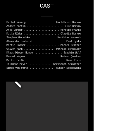
CAST
Bartel Wesarg ................... Karl-Heinz Berkow
Andrea Martin ......................... Elke Berkow
Anja Jünger ........................ Kerstin Franke
Katja Röder ........................ Claudia Berkow
Stephan Werschke ................. Matthias Karosch
Alexander Terhorst ..................... Paul Syska
Martin Sommer ...................... Marcel Zeitzer
Oliver Rank ..................... Patrick Schneider
Klaus-Dieter Bange ................... Joachim Wolf
Manuel Wagner ...................... Roland Quednau
Martin Große ........................... René Klein
Tillmann Meyer ................ Christoph Kemnitzer
Simon van Parys ................. Günter Schabowski