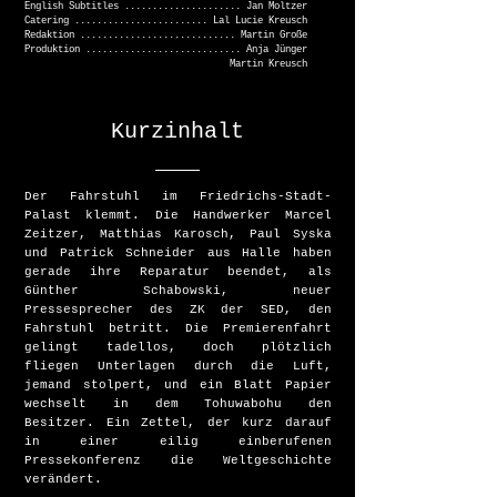
English Subtitles ..................... Jan Moltzer
Catering ........................ Lal Lucie Kreusch
Redaktion ............................ Martin Große
Produktion ............................ Anja Jünger
Martin Kreusch
Kurzinhalt
Der Fahrstuhl im Friedrichs-Stadt-
Palast klemmt. Die Handwerker Marcel
Zeitzer, Matthias Karosch
, Paul Syska
und Patrick Schneider aus Halle haben
gerade ihre Reparatur beendet, als
Günther Schabowski, neuer
Pressesprecher des ZK der SED, den
Fahrstuhl betritt. Die Premierenfahrt
gelingt tadellos, doch plötzlich
fliegen Unterlagen durch die Luft,
jemand stolpert, und ein Blatt Papier
wechselt in dem Tohuwabohu den
Besitzer. Ein Zettel, der kurz darauf
in einer eilig einberufenen
Pressekonferenz die Weltgeschichte
verändert.