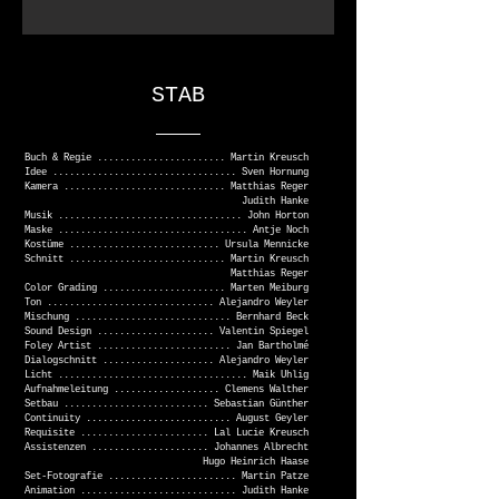
STAB
Buch & Regie ....................... Martin Kreusch
Idee ................................. Sven Hornung
Kamera ............................. Matthias Reger
Judith Hanke
Musik ................................. John Horton
Maske .................................. Antje Noch
Kostüme ........................... Ursula Mennicke
Schnitt ............................ Martin Kreusch
Matthias Reger
Color Grading ...................... Marten Meiburg
Ton .............................. Alejandro Weyler
Mischung ............................ Bernhard Beck
Sound Design ..................... Valentin Spiegel
Foley Artist ........................ Jan Bartholmé
Dialogschnitt .................... Alejandro Weyler
Licht .................................. Maik Uhlig
Aufnahmeleitung ................... Clemens Walther
Setbau .......................... Sebastian Günther
Continuity .......................... August Geyler
Requisite ....................... Lal Lucie Kreusch
Assistenzen ..................... Johannes Albrecht
Hugo Heinrich Haase
Set-Fotografie ....................... Martin Patze
Animation ............................ Judith Hanke