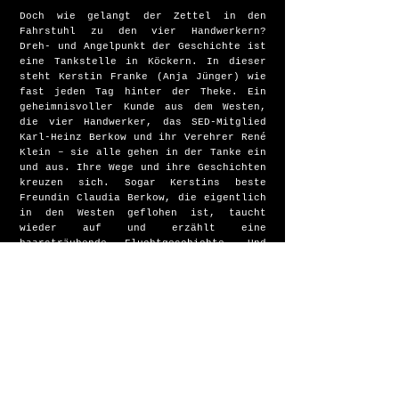
Doch wie gelangt der Zettel in den
Fahrstuhl zu den vier Handwerkern?
Dreh- und Angelpunkt der Geschichte ist
eine Tankstelle in Köckern. In dieser
steht Kerstin Franke (Anja Jünger) wie
fast jeden Tag hinter der Theke. Ein
geheimnisvoller Kunde aus dem Westen,
die vier Handwerker, das SED-Mitglied
Karl-Heinz Berkow und ihr Verehrer René
Klein – sie alle gehen in der Tanke ein
und aus. Ihre Wege und ihre Geschichten
kreuzen sich. Sogar Kerstins beste
Freundin Claudia Berkow, die eigentlich
in den Westen geflohen ist, taucht
wieder auf und erzählt eine
haarsträubende Fluchtgeschichte. Und
sie alle tragen mehr oder weniger dazu
bei, dass am Abend jenes 9. Novembers
die Mauer fällt…
MEHR
Kontakt
Presse & Download