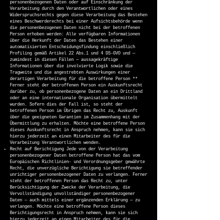
personenbezogenen Daten oder auf Einschränkung der
Verarbeitung durch den Verantwortlichen oder eines
Widerspruchsrechts gegen diese Verarbeitung das Bestehen
eines Beschwerderechts bei einer Aufsichtsbehörde wenn
die personenbezogenen Daten nicht bei der betroffenen
Person erhoben werden: Alle verfügbaren Informationen
über die Herkunft der Daten das Bestehen einer
automatisierten Entscheidungsfindung einschließlich
Profiling gemäß Artikel 22 Abs.1 und 4 DS-GVO und —
zumindest in diesen Fällen — aussagekräftige
Informationen über die involvierte Logik sowie die
Tragweite und die angestrebten Auswirkungen einer
derartigen Verarbeitung für die betroffene Person **
Ferner steht der betroffenen Person ein Auskunftsrecht
darüber zu, ob personenbezogene Daten an ein Drittland
oder an eine internationale Organisation übermittelt
wurden. Sofern dies der Fall ist, so steht der
betroffenen Person im Übrigen das Recht zu, Auskunft
über die geeigneten Garantien im Zusammenhang mit der
Übermittlung zu erhalten. Möchte eine betroffene Person
dieses Auskunftsrecht in Anspruch nehmen, kann sie sich
hierzu jederzeit an einen Mitarbeiter des für die
Verarbeitung Verantwortlichen wenden.
Recht auf Berichtigung Jede von der Verarbeitung
personenbezogener Daten betroffene Person hat das vom
Europäischen Richtlinien- und Verordnungsgeber gewährte
Recht, die unverzügliche Berichtigung sie betreffender
unrichtiger personenbezogener Daten zu verlangen. Ferner
steht der betroffenen Person das Recht zu, unter
Berücksichtigung der Zwecke der Verarbeitung, die
Vervollständigung unvollständiger personenbezogener
Daten — auch mittels einer ergänzenden Erklärung — zu
verlangen. Möchte eine betroffene Person dieses
Berichtigungsrecht in Anspruch nehmen, kann sie sich
hierzu jederzeit an einen Mitarbeiter des für die