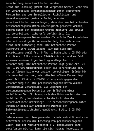
Verarbeitung Verantwortlichen wenden.
Recht auf Löschung (Recht auf Vergessen werden) Jede von
der Verarbeitung personenbezogener Daten betroffene
Person hat das vom Europäischen Richtlinien- und
Verordnungsgeber gewährte Recht, von dem
Verantwortlichen zu verlangen, dass die sie betreffenden
personenbezogenen Daten unverzüglich gelöscht werden,
sofern einer der folgenden Gründe zutrifft und soweit
die Verarbeitung nicht erforderlich ist: Die
personenbezogenen Daten wurden für solche Zwecke erhoben
oder auf sonstige Weise verarbeitet, für welche sie
nicht mehr notwendig sind. Die betroffene Person
widerruft ihre Einwilligung, auf die sich die
Verarbeitung gemäß Art. 6 Abs. 1 Buchstabe a DS-GVO oder
Art. 9 Abs. 2 Buchstabe a DS-GVO stützte, und es fehlt
an einer anderweitigen Rechtsgrundlage für die
Verarbeitung. Die betroffene Person legt gemäß Art. 21
Abs. 1 DS-GVO Widerspruch gegen die Verarbeitung ein,
und es liegen keine vorrangigen berechtigten Gründe für
die Verarbeitung vor, oder die betroffene Person legt
gemäß Art. 21 Abs. 2 DS-GVO Widerspruch gegen die
Verarbeitung ein. Die personenbezogenen Daten wurden
unrechtmäßig verarbeitet. Die Löschung der
personenbezogenen Daten ist zur Erfüllung einer
rechtlichen Verpflichtung nach dem Unionsrecht oder dem
Recht der Mitgliedstaaten erforderlich, dem der
Verantwortliche unterliegt. Die personenbezogenen Daten
wurden in Bezug auf angebotene Dienste der
Informationsgesellschaft gemäß Art. 8 Abs. 1 DS-GVO
erhoben.
Sofern einer der oben genannten Gründe zutrifft und eine
betroffene Person die Löschung von personenbezogenen
Daten, die bei Kulturreederei e.V. gespeichert sind,
veranlassen möchte, kann sie sich hierzu jederzeit an