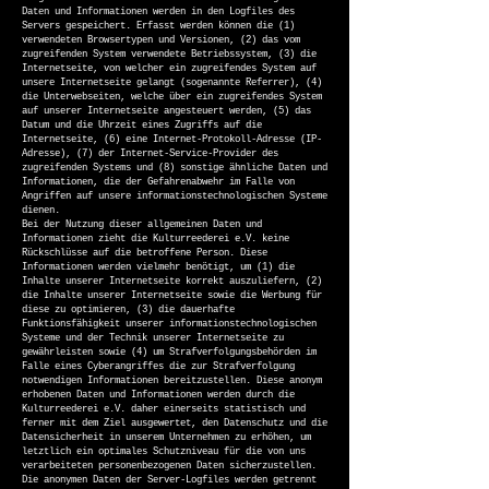
Daten und Informationen werden in den Logfiles des
Servers gespeichert. Erfasst werden können die (1)
verwendeten Browsertypen und Versionen, (2) das vom
zugreifenden System verwendete Betriebssystem, (3) die
Internetseite, von welcher ein zugreifendes System auf
unsere Internetseite gelangt (sogenannte Referrer), (4)
die Unterwebseiten, welche über ein zugreifendes System
auf unserer Internetseite angesteuert werden, (5) das
Datum und die Uhrzeit eines Zugriffs auf die
Internetseite, (6) eine Internet-Protokoll-Adresse (IP-
Adresse), (7) der Internet-Service-Provider des
zugreifenden Systems und (8) sonstige ähnliche Daten und
Informationen, die der Gefahrenabwehr im Falle von
Angriffen auf unsere informationstechnologischen Systeme
dienen.
Bei der Nutzung dieser allgemeinen Daten und
Informationen zieht die Kulturreederei e.V. keine
Rückschlüsse auf die betroffene Person. Diese
Informationen werden vielmehr benötigt, um (1) die
Inhalte unserer Internetseite korrekt auszuliefern, (2)
die Inhalte unserer Internetseite sowie die Werbung für
diese zu optimieren, (3) die dauerhafte
Funktionsfähigkeit unserer informationstechnologischen
Systeme und der Technik unserer Internetseite zu
gewährleisten sowie (4) um Strafverfolgungsbehörden im
Falle eines Cyberangriffes die zur Strafverfolgung
notwendigen Informationen bereitzustellen. Diese anonym
erhobenen Daten und Informationen werden durch die
Kulturreederei e.V. daher einerseits statistisch und
ferner mit dem Ziel ausgewertet, den Datenschutz und die
Datensicherheit in unserem Unternehmen zu erhöhen, um
letztlich ein optimales Schutzniveau für die von uns
verarbeiteten personenbezogenen Daten sicherzustellen.
Die anonymen Daten der Server-Logfiles werden getrennt