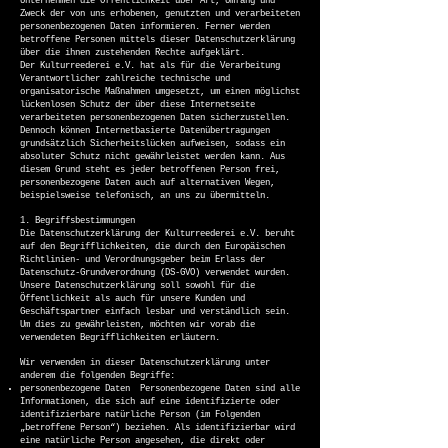
Unternehmen die Öffentlichkeit über Art, Umfang und
Zweck der von uns erhobenen, genutzten und verarbeiteten
personenbezogenen Daten informieren. Ferner werden
betroffene Personen mittels dieser Datenschutzerklärung
über die ihnen zustehenden Rechte aufgeklärt.
Der Kulturreederei e.V. hat als für die Verarbeitung
Verantwortlicher zahlreiche technische und
organisatorische Maßnahmen umgesetzt, um einen möglichst
lückenlosen Schutz der über diese Internetseite
verarbeiteten personenbezogenen Daten sicherzustellen.
Dennoch können Internetbasierte Datenübertragungen
grundsätzlich Sicherheitslücken aufweisen, sodass ein
absoluter Schutz nicht gewährleistet werden kann. Aus
diesem Grund steht es jeder betroffenen Person frei,
personenbezogene Daten auch auf alternativen Wegen,
beispielsweise telefonisch, an uns zu übermitteln.
1. Begriffsbestimmungen
Die Datenschutzerklärung der Kulturreederei e.V. beruht
auf den Begrifflichkeiten, die durch den Europäischen
Richtlinien- und Verordnungsgeber beim Erlass der
Datenschutz-Grundverordnung (DS-GVO) verwendet wurden.
Unsere Datenschutzerklärung soll sowohl für die
Öffentlichkeit als auch für unsere Kunden und
Geschäftspartner einfach lesbar und verständlich sein.
Um dies zu gewährleisten, möchten wir vorab die
verwendeten Begrifflichkeiten erläutern.
Wir verwenden in dieser Datenschutzerklärung unter
anderem die folgenden Begriffe:
personenbezogene Daten Personenbezogene Daten sind alle
Informationen, die sich auf eine identifizierte oder
identifizierbare natürliche Person (im Folgenden
„betroffene Person“) beziehen. Als identifizierbar wird
eine natürliche Person angesehen, die direkt oder