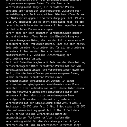
personenbezogenen Daten. Der Verantwortliche benötigt
die personenbezogenen Daten für die Zwecke der
Verarbeitung nicht länger, die betroffene Person
benötigt sie jedoch zur Geltendmachung, Ausübung oder
Verteidigung von Rechtsansprüchen. Die betroffene Person
hat Widerspruch gegen die Verarbeitung gem. Art. 21 Abs.
1 DS-GVO eingelegt und es steht noch nicht fest, ob die
berechtigten Gründe des Verantwortlichen gegenüber denen
der betroffenen Person überwiegen.
Sofern eine der oben genannten Voraussetzungen gegeben
ist und eine betroffene Person die Einschränkung von
personenbezogenen Daten, die bei der Kulturreederei e.V.
gespeichert sind, verlangen möchte, kann sie sich hierzu
jederzeit an einen Mitarbeiter des für die Verarbeitung
Verantwortlichen wenden. Der Mitarbeiter der
Kulturreederei e.V. wird die Einschränkung der
Verarbeitung veranlassen.
Recht auf Datenübertragbarkeit Jede von der Verarbeitung
personenbezogener Daten betroffene Person hat das vom
Europäischen Richtlinien- und Verordnungsgeber gewährte
Recht, die sie betreffenden personenbezogenen Daten,
welche durch die betroffene Person einem
Verantwortlichen bereitgestellt wurden, in einem
strukturierten, gängigen und maschinenlesbaren Format zu
erhalten. Sie hat außerdem das Recht, diese Daten einem
anderen Verantwortlichen ohne Behinderung durch den
Verantwortlichen, dem die personenbezogenen Daten
bereitgestellt wurden, zu übermitteln, sofern die
Verarbeitung auf der Einwilligung gemäß Art. 6 Abs. 1
Buchstabe a DS-GVO oder Art. 9 Abs. 2 Buchstabe a DS-GVO
oder auf einem Vertrag gemäß Art. 6 Abs. 1 Buchstabe b
DS-GVO beruht und die Verarbeitung mithilfe
automatisierter Verfahren erfolgt, sofern die
Verarbeitung nicht für die Wahrnehmung einer Aufgabe
erforderlich ist, die im öffentlichen Interesse liegt