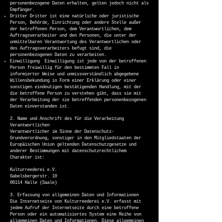
personenbezogene Daten erhalten, gelten jedoch nicht als
Empfänger.
Dritter Dritter ist eine natürliche oder juristische
Person, Behörde, Einrichtung oder andere Stelle außer
der betroffenen Person, dem Verantwortlichen, dem
Auftragsverarbeiter und den Personen, die unter der
unmittelbaren Verantwortung des Verantwortlichen oder
des Auftragsverarbeiters befugt sind, die
personenbezogenen Daten zu verarbeiten.
Einwilligung Einwilligung ist jede von der betroffenen
Person freiwillig für den bestimmten Fall in
informierter Weise und unmissverständlich abgegebene
Willensbekundung in Form einer Erklärung oder einer
sonstigen eindeutigen bestätigenden Handlung, mit der
die betroffene Person zu verstehen gibt, dass sie mit
der Verarbeitung der sie betreffenden personenbezogenen
Daten einverstanden ist.
2. Name und Anschrift des für die Verarbeitung
Verantwortlichen
Verantwortlicher im Sinne der Datenschutz-
Grundverordnung, sonstiger in den Mitgliedstaaten der
Europäischen Union geltenden Datenschutzgesetze und
anderer Bestimmungen mit datenschutzrechtlichem
Charakter ist:
Kulturreederei e.V.
Gabelsbergerstr. 10
06114 Halle (Saale)
3. Erfassung von allgemeinen Daten und Informationen
Die Internetseite von Kulturreederei e.V. erfasst mit
jedem Aufruf der Internetseite durch eine betroffene
Person oder ein automatisiertes System eine Reihe von
allgemeinen Daten und Informationen. Diese allgemeinen