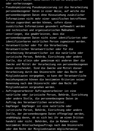
Ortswechsel dieser natürlichen Person zu analysieren
oder vorherzusagen.
Pseudonymisierung Pseudonymisierung ist die Verarbeitung
personenbezogener Daten in einer Weise, auf welche die
personenbezogenen Daten ohne Hinzuziehung zusätzlicher
Informationen nicht mehr einer spezifischen betroffenen
Person zugeordnet werden können, sofern diese
zusätzlichen Informationen gesondert aufbewahrt werden
und technischen und organisatorischen Maßnahmen
unterliegen, die gewährleisten, dass die
personenbezogenen Daten nicht einer identifizierten oder
identifizierbaren natürlichen Person zugewiesen werden.
Verantwortlicher oder für die Verarbeitung
Verantwortlicher Verantwortlicher oder für die
Verarbeitung Verantwortlicher ist die natürliche oder
juristische Person, Behörde, Einrichtung oder andere
Stelle, die allein oder gemeinsam mit anderen über die
Zwecke und Mittel der Verarbeitung von personenbezogenen
Daten entscheidet. Sind die Zwecke und Mittel dieser
Verarbeitung durch das Unionsrecht oder das Recht der
Mitgliedstaaten vorgegeben, so kann der Verantwortliche
beziehungsweise können die bestimmten Kriterien seiner
Benennung nach dem Unionsrecht oder dem Recht der
Mitgliedstaaten vorgesehen werden.
Auftragsverarbeiter Auftragsverarbeiter ist eine
natürliche oder juristische Person, Behörde, Einrichtung
oder andere Stelle, die personenbezogene Daten im
Auftrag des Verantwortlichen verarbeitet.
Empfänger Empfänger ist eine natürliche oder
juristische Person, Behörde, Einrichtung oder andere
Stelle, der personenbezogene Daten offengelegt werden,
unabhängig davon, ob es sich bei ihr um einen Dritten
handelt oder nicht. Behörden, die im Rahmen eines
bestimmten Untersuchungsauftrags nach dem Unionsrecht
oder dem Recht der Mitgliedstaaten möglicherweise