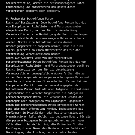
Speicherfrist ab, werden die personenbezogenen Daten
routinemäßig und entsprechend den gesetzlichen
Vorschriften gesperrt oder gelöscht.
6
. Rechte der betroffenen Person
Recht auf Bestätigung Jede betroffene Person hat das
vom Europäischen Richtlinien- und Verordnungsgeber
eingeräumte Recht, von dem für die Verarbeitung
Verantwortlichen eine Bestätigung darüber zu verlangen,
ob sie betreffende personenbezogene Daten verarbeitet
werden. Möchte eine betroffene Person dieses
Bestätigungsrecht in Anspruch nehmen, kann sie sich
hierzu jederzeit an einen Mitarbeiter des für die
Verarbeitung Verantwortlichen wenden.
Recht auf Auskunft Jede von der Verarbeitung
personenbezogener Daten betroffene Person hat das vom
Europäischen Richtlinien- und Verordnungsgeber gewährte
Recht, jederzeit von dem für die Verarbeitung
Verantwortlichen unentgeltliche Auskunft über die zu
seiner Person gespeicherten personenbezogenen Daten und
eine Kopie dieser Auskunft zu erhalten. Ferner hat der
Europäische Richtlinien- und Verordnungsgeber der
betroffenen Person Auskunft über folgende Informationen
zugestanden: die Verarbeitungszwecke die Kategorien
personenbezogener Daten, die verarbeitet werden die
Empfänger oder Kategorien von Empfängern, gegenüber
denen die personenbezogenen Daten offengelegt worden
sind oder noch offengelegt werden, insbesondere bei
Empfängern in Drittländern oder bei internationalen
Organisationen falls möglich die geplante Dauer, für die
die personenbezogenen Daten gespeichert werden, oder,
falls dies nicht möglich ist, die Kriterien für die
Festlegung dieser Dauer das Bestehen eines Rechts auf
Berichtigung oder Löschung der sie betreffenden