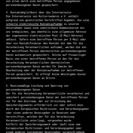
von allen durch eine betroffene Person angegebenen
personenbezogenen Daten gespeichert.
4. Kontaktmöglichkeit über die Internetseite
Die Internetseite von Kulturreederei e.V. enthält
aufgrund von gesetzlichen Vorschriften Angaben, die eine
schnelle elektronische Kontaktaufnahme
zu unserem
Unternehmen sowie eine unmittelbare Kommunikation mit
uns ermöglichen, was ebenfalls eine allgemeine Adresse
der sogenannten elektronischen Post (E-Mail-Adresse)
umfasst. Sofern eine betroffene Person per E-Mail oder
über ein Kontaktformular den Kontakt mit dem für die
Verarbeitung Verantwortlichen aufnimmt, werden die von
der betroffenen Person übermittelten personenbezogenen
Daten automatisch gespeichert. Solche auf freiwilliger
Basis von einer betroffenen Person an den für die
Verarbeitung Verantwortlichen übermittelten
personenbezogenen Daten werden für Zwecke der
Bearbeitung oder der Kontaktaufnahme zur betroffenen
Person gespeichert. Es erfolgt keine Weitergabe dieser
personenbezogenen Daten an Dritte.
5. Routinemäßige Löschung und Sperrung von
personenbezogenen Daten
Der für die Verarbeitung Verantwortliche verarbeitet und
speichert personenbezogene Daten der betroffenen Person
nur für den Zeitraum, der zur Erreichung des
Speicherungszwecks erforderlich ist oder sofern dies
durch den Europäischen Richtlinien- und Verordnungsgeber
oder einen anderen Gesetzgeber in Gesetzen oder
Vorschriften, welchen der für die Verarbeitung
Verantwortliche unterliegt, vorgesehen wurde.
Entfällt der Speicherungszweck oder läuft eine vom
Europäischen Richtlinien- und Verordnungsgeber oder
einem anderen zuständigen Gesetzgeber vorgeschriebene