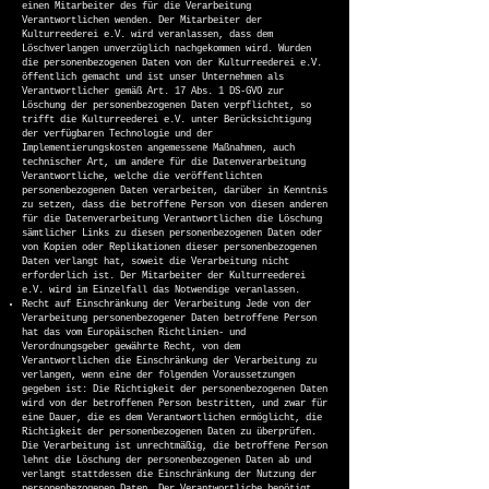
einen Mitarbeiter des für die Verarbeitung
Verantwortlichen wenden. Der Mitarbeiter der
Kulturreederei e.V. wird veranlassen, dass dem
Löschverlangen unverzüglich nachgekommen wird. Wurden
die personenbezogenen Daten von der Kulturreederei e.V.
öffentlich gemacht und ist unser Unternehmen als
Verantwortlicher gemäß Art. 17 Abs. 1 DS-GVO zur
Löschung der personenbezogenen Daten verpflichtet, so
trifft die Kulturreederei e.V. unter Berücksichtigung
der verfügbaren Technologie und der
Implementierungskosten angemessene Maßnahmen, auch
technischer Art, um andere für die Datenverarbeitung
Verantwortliche, welche die veröffentlichten
personenbezogenen Daten verarbeiten, darüber in Kenntnis
zu setzen, dass die betroffene Person von diesen anderen
für die Datenverarbeitung Verantwortlichen die Löschung
sämtlicher Links zu diesen personenbezogenen Daten oder
von Kopien oder Replikationen dieser personenbezogenen
Daten verlangt hat, soweit die Verarbeitung nicht
erforderlich ist. Der Mitarbeiter der Kulturreederei
e.V. wird im Einzelfall das Notwendige veranlassen.
Recht auf Einschränkung der Verarbeitung Jede von der
Verarbeitung personenbezogener Daten betroffene Person
hat das vom Europäischen Richtlinien- und
Verordnungsgeber gewährte Recht, von dem
Verantwortlichen die Einschränkung der Verarbeitung zu
verlangen, wenn eine der folgenden Voraussetzungen
gegeben ist: Die Richtigkeit der personenbezogenen Daten
wird von der betroffenen Person bestritten, und zwar für
eine Dauer, die es dem Verantwortlichen ermöglicht, die
Richtigkeit der personenbezogenen Daten zu überprüfen.
Die Verarbeitung ist unrechtmäßig, die betroffene Person
lehnt die Löschung der personenbezogenen Daten ab und
verlangt stattdessen die Einschränkung der Nutzung der