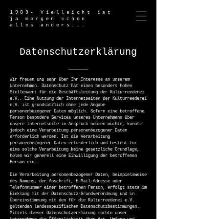
1989- Vielleicht ist
ja morgen schon
alles anders...
Datenschutzerklärung
Wir freuen uns sehr über Ihr Interesse an unserem
Unternehmen. Datenschutz hat einen besonders hohen
Stellenwert für die Geschäftsleitung der Kulturreederei
e.V.. Eine Nutzung der Internetseiten der Kulturreederei
e.V. ist grundsätzlich ohne jede Angabe
personenbezogener Daten möglich. Sofern eine betroffene
Person besondere Services unseres Unternehmens über
unsere Internetseite in Anspruch nehmen möchte, könnte
jedoch eine Verarbeitung personenbezogener Daten
erforderlich werden. Ist die Verarbeitung
personenbezogener Daten erforderlich und besteht für
eine solche Verarbeitung keine gesetzliche Grundlage,
holen wir generell eine Einwilligung der betroffenen
Person ein.
Die Verarbeitung personenbezogener Daten, beispielsweise
des Namens, der Anschrift, E-Mail-Adresse oder
Telefonnummer einer betroffenen Person, erfolgt stets im
Einklang mit der Datenschutz-Grundverordnung und in
Übereinstimmung mit den für die Kulturreederei e.V.
geltenden landesspezifischen Datenschutzbestimmungen.
Mittels dieser Datenschutzerklärung möchte unser