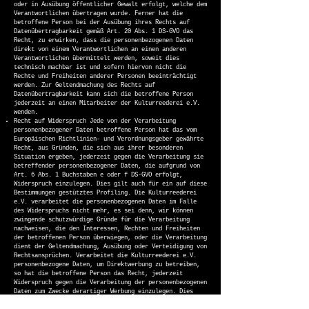
oder in Ausübung öffentlicher Gewalt erfolgt, welche dem
Verantwortlichen übertragen wurde. Ferner hat die
betroffene Person bei der Ausübung ihres Rechts auf
Datenübertragbarkeit gemäß Art. 20 Abs. 1 DS-GVO das
Recht, zu erwirken, dass die personenbezogenen Daten
direkt von einem Verantwortlichen an einen anderen
Verantwortlichen übermittelt werden, soweit dies
technisch machbar ist und sofern hiervon nicht die
Rechte und Freiheiten anderer Personen beeinträchtigt
werden. Zur Geltendmachung des Rechts auf
Datenübertragbarkeit kann sich die betroffene Person
jederzeit an einen Mitarbeiter der Kulturreederei e.V.
wenden.
Recht auf Widerspruch Jede von der Verarbeitung
personenbezogener Daten betroffene Person hat das vom
Europäischen Richtlinien- und Verordnungsgeber gewährte
Recht, aus Gründen, die sich aus ihrer besonderen
Situation ergeben, jederzeit gegen die Verarbeitung sie
betreffender personenbezogener Daten, die aufgrund von
Art. 6 Abs. 1 Buchstaben e oder f DS-GVO erfolgt,
Widerspruch einzulegen. Dies gilt auch für ein auf diese
Bestimmungen gestütztes Profiling. Die Kulturreederei
e.V. verarbeitet die personenbezogenen Daten im Falle
des Widerspruchs nicht mehr, es sei denn, wir können
zwingende schutzwürdige Gründe für die Verarbeitung
nachweisen, die den Interessen, Rechten und Freiheiten
der betroffenen Person überwiegen, oder die Verarbeitung
dient der Geltendmachung, Ausübung oder Verteidigung von
Rechtsansprüchen. Verarbeitet die Kulturreederei e.V.
personenbezogene Daten, um Direktwerbung zu betreiben,
so hat die betroffene Person das Recht, jederzeit
Widerspruch gegen die Verarbeitung der personenbezogenen
Daten zum Zwecke derartiger Werbung einzulegen. Dies
gilt auch für das Profiling, soweit es mit solcher