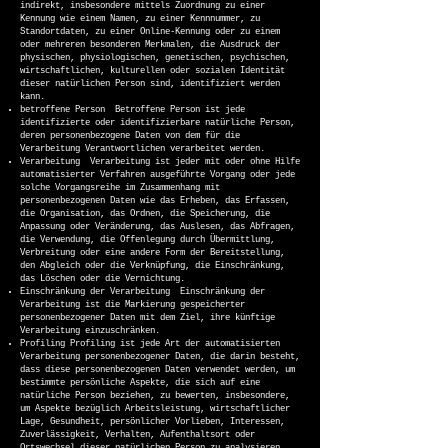
indirekt, insbesondere mittels Zuordnung zu einer
Kennung wie einem Namen, zu einer Kennnummer, zu
Standortdaten, zu einer Online-Kennung oder zu einem
oder mehreren besonderen Merkmalen, die Ausdruck der
physischen, physiologischen, genetischen, psychischen,
wirtschaftlichen, kulturellen oder sozialen Identität
dieser natürlichen Person sind, identifiziert werden
kann.
betroffene Person Betroffene Person ist jede
identifizierte oder identifizierbare natürliche Person,
deren personenbezogene Daten von dem für die
Verarbeitung Verantwortlichen verarbeitet werden.
Verarbeitung Verarbeitung ist jeder mit oder ohne Hilfe
automatisierter Verfahren ausgeführte Vorgang oder jede
solche Vorgangsreihe im Zusammenhang mit
personenbezogenen Daten wie das Erheben, das Erfassen,
die Organisation, das Ordnen, die Speicherung, die
Anpassung oder Veränderung, das Auslesen, das Abfragen,
die Verwendung, die Offenlegung durch Übermittlung,
Verbreitung oder eine andere Form der Bereitstellung,
den Abgleich oder die Verknüpfung, die Einschränkung,
das Löschen oder die Vernichtung.
Einschränkung der Verarbeitung Einschränkung der
Verarbeitung ist die Markierung gespeicherter
personenbezogener Daten mit dem Ziel, ihre künftige
Verarbeitung einzuschränken.
Profiling Profiling ist jede Art der automatisierten
Verarbeitung personenbezogener Daten, die darin besteht,
dass diese personenbezogenen Daten verwendet werden, um
bestimmte persönliche Aspekte, die sich auf eine
natürliche Person beziehen, zu bewerten, insbesondere,
um Aspekte bezüglich Arbeitsleistung, wirtschaftlicher
Lage, Gesundheit, persönlicher Vorlieben, Interessen,
Zuverlässigkeit, Verhalten, Aufenthaltsort oder